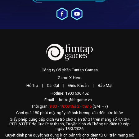
Công ty Cổ phần Funtap Games
Game X-Hero
Hỗ Trợ
|
Cài đặt
|
Điều Khoản
|
Bảo Mật
Hotline: 1900 636 452
Email:
hotro@hhgame.vn
Thời gian:
8:00 - 18:00 thứ 2 - thứ 6
(GMT+7)
Chơi quá 180 phút một ngày sẽ ảnh hưởng xấu đến sức khỏe
Giấy phép cung cấp dịch vụ trò chơi điện tử G1 trên mạng số 47/GP-
PTTH&TTĐT do Cục Phát thanh, Truyền hình và Thông tin điện tử cấp
ngày 18/3/2026
Quyết định phê duyệt nội dung kịch bản trò chơi điện tử G1 trên mạng sổ: