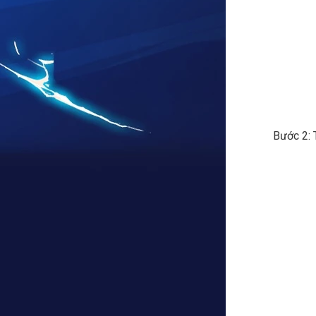
Bước 2: 