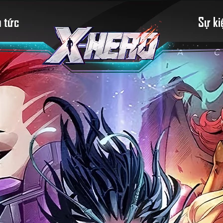
n tức
Sự ki