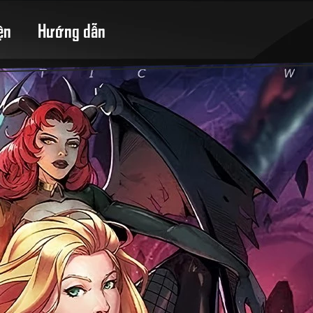
ện
Hướng dẫn