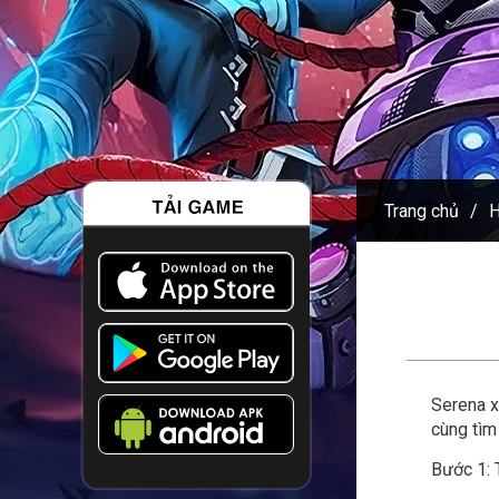
Trang chủ
H
Serena x
cùng tìm
Bước 1: 